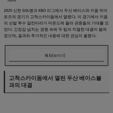
```html
2025 신한 SOL뱅크 KBO 리그에서 두산 베이스와 키움 히어
로즈의 경기가 고척스카이돔에서 열렸다. 이 경기에서 키움
의 선발 투수 알칸타라가 마운드에 올라 관중들의 기대를 모
았다. 긴장감 넘치는 경쟁 속에 두 팀의 치열한 대결이 펼쳐
졌으며, 결과와 추가적인 내용에 대한 관심이 쏠렸다.
목차
[보이기]
고척스카이돔에서 열린 두산 베이스볼과의 대결
키움의 선발투수 알칸타라의 투구
고척스카이돔에서 열린 두산 베이스볼
과의 대결
치열한 경쟁과 긴장감 넘치는 순간들