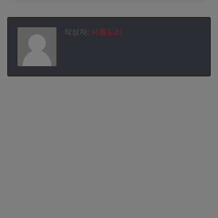
의 박수를 받았다. 그의 안정적인 투구 덕분에 키움 히어로즈
는 두산 베이스와의 치열한 경기를 이어갈 수 있었다. 경기는
긴장감 넘치는 순간들이 이어지며 관중들의 큰 호응을 얻었
다. 앞으로의 경기에서도 그의 활약이 기대된다.
작성자:
아름드리