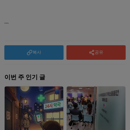
```
복사
공유
이번 주 인기 글