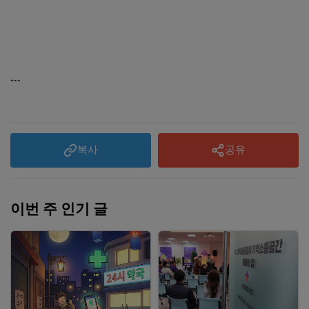
```
복사
공유
이번 주 인기 글