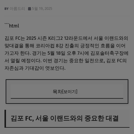
아름드리
5월 19, 2025
```html
김포 FC는 2025 시즌 K리그2 12라운드에서 서울 이랜드와의
맞대결을 통해 코리아컵 8강 진출의 긍정적인 흐름을 이어
가고자 한다. 경기는 5월 18일 오후 7시에 김포솔터축구장에
서 열릴 예정이다. 이번 경기는 중요한 일전으로, 김포 FC의
자존심과 기대감이 엿보인다.
목차
[보이기]
김포 FC, 서울 이랜드와의 중요한 대결
김포 FC의 최근 경기 흐름
김포 FC, 서울 이랜드와의 중요한 대결
팬들의 응원과 팀의 연대감