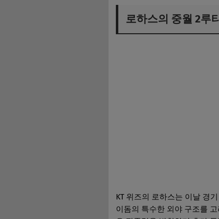
로하스의 중월 2루
투수진과 타선의 활
KBO 리그의 또 다
KT 위즈의 로하스는 이날 경기
이돔의 특수한 외야 구조를 고