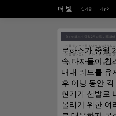
더 빛
인기글
메뉴2
홈
로하스가 중월 2루타를 기록하며 
키움 히어로즈를 상대로 승리했다. 경
로하스가 중월 
기를 끌어올리기 위한 여러 시도를 했
속 타자들이 찬스
전망이며, 양팀 선수들의 퍼포먼스와
내내 리드를 유
후 이닝 동안 각
현기가 선발로 
올리기 위한 여
로 대응하지 못한