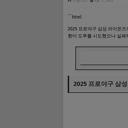
아름드리
4월 17, 2025
```html
2025 프로야구 삼성 라이온즈와
환이 도루를 시도했으나 실패하
2025 프로야구 삼
2025 프로야구 삼
오지환의 도루 실패
경기의 치열함과 팬