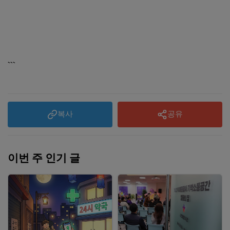
```
복사
공유
이번 주 인기 글