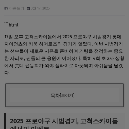
아름드리
3월 17, 2025
```html
17일 오후 고척스카이돔에서 2025 프로야구 시범경기 롯데
자이언츠와 키움 히어로즈의 경기가 열렸다. 이번 시범경기
는 선수들이 새로운 시즌을 준비하며 기량을 점검하는 중요
한 자리로, 팬들의 큰 응원이 이어졌다. 특히 4회 초 2사 상황
에서 롯데 윤동희가 외야 플라이로 아웃되며 아쉬움을 남겼
다.
목차
[보이기]
2025 프로야구 시범경기, 고척스카이돔에서의 이벤트
윤동희의 회심의 타격, 아쉽게 외야 플라이로 마무리
2025 프로야구 시범경기, 고척스카이돔
신 시즌을 앞두고, 선수들의 각오와 기대감