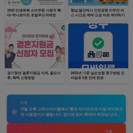
2025 민생회복 소비쿠폰 사용처 확
향남,발안에서 인천공항 리무진 버
대-하나로마트 로컬푸드직매장
스 시간표 예매 요금 바로 예약하기
경기청년 결혼지원금 자격, 필요서
2025년 기준 실손보험 청구방법 모
류, 혜택 신청방법
바일로 5분 안에 완료
이전
17일 오후 고척스카이돔에서 롯데 자이언츠와 키움 히어로즈
의 시범경기가 열립니다. 경기에 앞서 롯데의 유강남 선수가
타격훈련을 준비하며 밝은 미소를 짓고 있습니다. 시범경기
전에 선수들이 최상의 컨디션을 유지하기 위해 열심히 훈련
하고 있는 모습은 팬들에게 큰 기대감을 안겨줍니다. 이번 경
다음