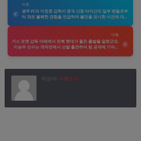
이전
광주 FC의 이정효 감독이 중국 산둥 타이산의 일부 팬들로부
터 겪은 불쾌한 경험을 언급하며 불만을 표시한 사건에 대해
알려진 바가 있습니다. 2024-25시즌 아시아 챔피언스리그 예
선에서 발생한 이 사건은 인종차별적 언행이나 불쾌한 행동
등이 포함될 수 있습니다. 이 감독은 이러한 몰상식한 행위에
다음
대해 강한 유감을 표명하며, 팬들의 태도가 변해야 한다고 강
거스 포옛 감독 아래에서 전북 현대가 좋은 출발을 알렸군요.
조했습니다. 이와 같은 사건은 스포츠의 도전정신과 함께 인
이승우 선수는 개막전에서 선발 출전하여 팀 공격에 기여한
종 차별이나 불공정한 행동에 대한 경각심을 불러일으키기
것처럼 보입니다. 포옛 감독의 다양한 전술적 접근과 인간적
도 합니다. 앞으로 이러한 문제가 더 이상 발생하지 않도록 모
인 매력이 팀의 경기력에 긍정적인 영향을 미칠 것으로 기대
든 관련 기관과 커뮤니티가 협력해야 할 필요성이 강조됩니
되네요. 앞으로의 경기에서도 전북 현대의 성과가 계속 이어
다.
지기를 바랍니다. 이 팀의 상승세가 계속되길 응원합니다!
작성자:
아름드리