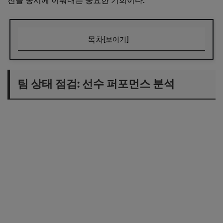
전을 동시에 이뤄내는 중요한 기회이다.
목차
[보이기]
팀 상태 점검: 선수 퍼포먼스 분석
팀워크와 개인 발전의 조화
팀 상태 점검: 선수 퍼포먼스 분석
긍정적인 피드백과 미래 계획
결론