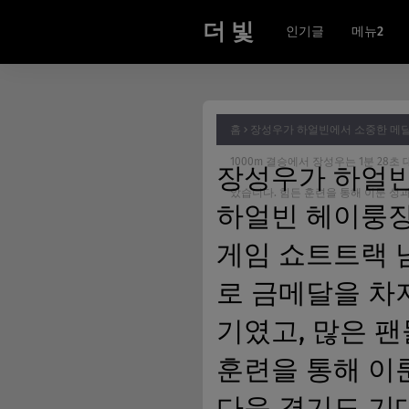
더 빛
인기글
메뉴2
홈
장성우가 하얼빈에서 소중한 메달
1000m 결승에서 장성우는 1분 28
장성우가 하얼빈
았습니다. 힘든 훈련을 통해 이룬 성
하얼빈 헤이룽장
게임 쇼트트랙 남
로 금메달을 차
기였고, 많은 
훈련을 통해 이
다음 경기도 기