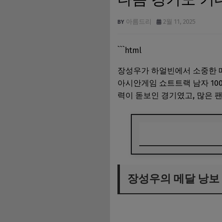
아름드리
2월 11, 2025
```html
장성우가 하얼빈에서 소중한 메
아시안게임 쇼트트랙 남자 100
력이 돋보인 경기였고, 많은 
장성우의 메달 낭보
장성우의 메달 낭보
훌륭한 기량과 노력
다음 경기를 기대하