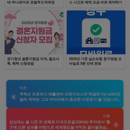
대-하나로마트 로컬푸드직매장
스 시간표 예매 요금 바로 예약하기
경기청년 결혼지원금 자격, 필요서
2025년 기준 실손보험 청구방법 모
류, 혜택 신청방법
바일로 5분 안에 완료
이전
주릭슨 프로파가 애틀란타 브레이브스와 체결한 3년 4200만
달러 계약은 그의 커리어에서 중요한 이정표가 될 것입니다.
이 계약은 그가 FA 시장에서 좋은 평가를 받고 있다는 것을 보
여줍니다. 프로파는 그동안 여러 팀에서 뛰며 뛰어난 타격 능
력과 수비력을 선보여 왔습니다. 애틀란타 브레이브스의 외
다음
야에서 그가 어떤 활약을 펼칠지 기대됩니다. 브레이브스는
임성재는 올 시즌 두 번째로 미국프로골프(PGA) 투어에서 '톱
그의 영입을 통해 팀 전력을 한층 강화할 수 있을 것입니다.
5'에 오른 성과를 바탕으로 세계랭킹을 17위로 끌어올렸습니