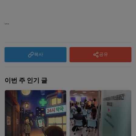
```
복사
공유
이번 주 인기 글