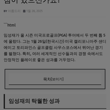
아름드리
1월 28, 2025
```html
임성재가 올 시즌 미국프로골프(PGA) 투어에서 두 번째 톱 5
에 올랐다. 그는 1월 26일(한국시간) 미국 캘리포니아주 샌디
에이고 토리파인스 골프클럽 사우스코스에서 뛰어난 경기
를 펼쳤다. 특히, 여러 세계적인 선수들과의 경쟁 속에서도
안정적인 플레이로 좋은 성과를 거두었다.
목차
[보이기]
임성재의 탁월한 성과
경쟁 속의 임성재
임성재의 탁월한 성과
임성재의 미래와 전망